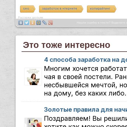
seo
заработок в нтернете
копирайтинг
Расскажи друзьям
Нашли ошибку в тексте? Выделите 
Это тоже интересно
4 способа заработка на 
Многим хочется работат
чая в своей постели. Ра
несбывшейся мечтой, но
на дому, без каких либо.
Золотые правила для на
Поздравляем! Вы решили
хотите как можно скоре