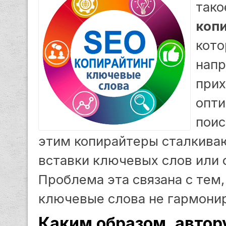
тако
коп
кото
напр
прих
опти
поис
этим копирайтеры сталкива
вставки ключевых слов или ф
Проблема эта связана с тем, 
ключевые слова не гармонир
Каким образом, автор