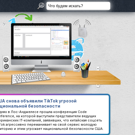
А снова объявили TikTok угрозой
циональной безопасности
 днях в Лос-Анджелесе прошла конференция Code
ference, на которой выступили представители ведущих
риканских IT-компаний, заявивших, что китайская соцсеть
kTok агрессивно переманивает на свой сервис молодую
диторию и этим угрожает национальной безопасности США.