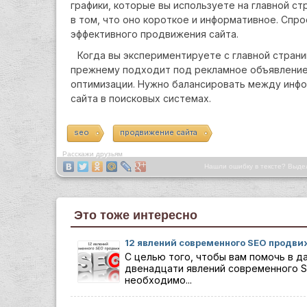
графики, которые вы используете на главной с
в том, что оно короткое и информативное. Спр
эффективного продвижения сайта.
Когда вы экспериментируете с главной страни
прежнему подходит под рекламное объявление.
оптимизации. Нужно балансировать между инф
сайта в поисковых системах.
seo
продвижение сайта
Расскажи друзьям
Нашли ошибку в тексте? Выде
Это тоже интересно
12 явлений современного SEO продв
С целью того, чтобы вам помочь в д
двенадцати явлений современного S
необходимо...