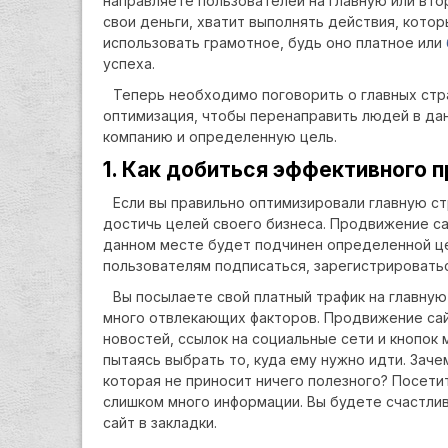
направляете пользователей на главную или вт
свои деньги, хватит выполнять действия, кото
использовать грамотное, будь оно платное или
успеха.
Теперь необходимо поговорить о главных стр
оптимизация, чтобы перенаправить людей в да
компанию и определенную цель.
1. Как добиться эффективного 
Если вы правильно оптимизировали главную с
достичь целей своего бизнеса. Продвижение са
данном месте будет подчинен определенной ц
пользователям подписаться, зарегистрироватьс
Вы посылаете свой платный трафик на главну
много отвлекающих факторов. Продвижение сай
новостей, ссылок на социальные сети и кнопок
пытаясь выбрать то, куда ему нужно идти. Зач
которая не приносит ничего полезного? Посети
слишком много информации. Вы будете счастлив
сайт в закладки.