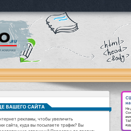
я новичка
СШ
на
ЦЕ ВАШЕГО САЙТА
На
Con
аме
интернет рекламы, чтобы увеличить
Ti
и сайта, куда вы посылаете трафик? Вы
ау