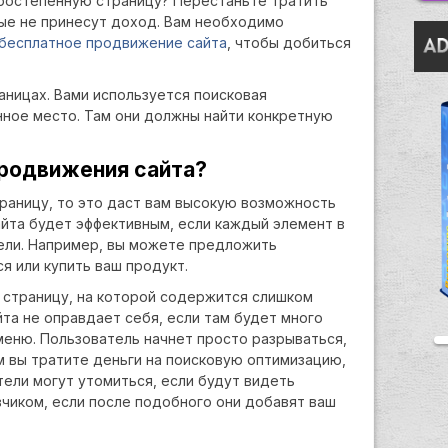
оростепенную страницу? Перестаньте тратить
рые не принесут доход. Вам необходимо
бесплатное продвижение сайта
, чтобы добиться
аницах. Вами используется поисковая
нное место. Там они должны найти конкретную
продвижения сайта?
траницу, то это даст вам высокую возможность
йта будет эффективным, если каждый элемент в
ели. Например, вы можете предложить
я или купить ваш продукт.
ю страницу, на которой содержится слишком
та не оправдает себя, если там будет много
 меню. Пользователь начнет просто разрываться,
ем вы тратите деньги на поисковую оптимизацию,
тели могут утомиться, если будут видеть
чиком, если после подобного они добавят ваш