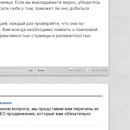
транице. Если вы выкладываете видео, убедитесь
осите себя о том, поможет ли оно добиться
цей, каждый раз проверяйте, что она по-
 Вам всегда необходимо помнить о поисковой
ормативностью страницы и релевантностью
лите ее и нажмите
Ctrl
+
Enter
1240
|
09.07.2016
ижения
анном вопросе, мы представим вам перечень из
EO продвижения, которые вам обязательно