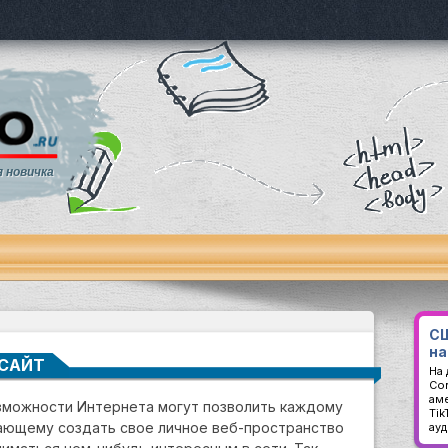
я новичка
СШ
на
 САЙТ
На
Con
аме
зможности Интернета могут позволить каждому
Ti
ющему создать свое личное веб-пространство
ау