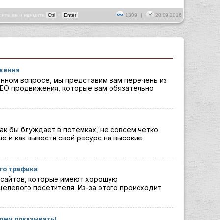
лите ее и нажмите
Ctrl
+
Enter
1309
|
20.09.2016
ижения
анном вопросе, мы представим вам перечень из
EO продвижения, которые вам обязательно
как бы блуждает в потемках, не совсем четко
ше и как вывести свой ресурс на высокие
го трафика
 сайтов, которые имеют хорошую
целевого посетителя. Из-за этого происходит
кому показывать!