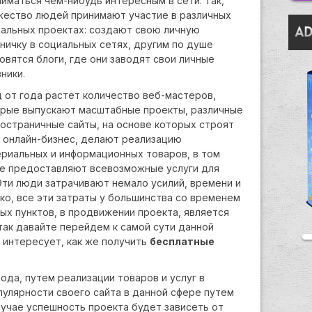
ниматься чем-нибудь интересным в сети. Так,
ество людей принимают участие в различных
альных проектах: создают свою личную
ничку в социальных сетях, другим по душе
овятся блоги, где они заводят свои личные
ники.
д от года растет количество веб-мастеров,
рые выпускают масштабные проекты, различные
остраничные сайты, на основе которых строят
 онлайн-бизнес, делают реализацию
риальных и информационных товаров, в том
е предоставляют всевозможные услуги для
Эти люди затрачивают немало усилий, времени и
ко, все эти затраты у большинства со временем
х пунктов, в продвижении проекта, является
так давайте перейдем к самой сути данной
с интересует, как же получить
бесплатные
ода, путем реализации товаров и услуг в
улярности своего сайта в данной сфере путем
лучае успешность проекта будет зависеть от