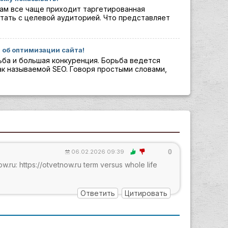
ам все чаще приходит таргетированная
тать с целевой аудиторией. Что представляет
 об оптимизации сайта!
ьба и большая конкуренция. Борьба ведется
к называемой SEO. Говоря простыми словами,
0
06.02.2026 09:39
w.ru: https://otvetnow.ru term versus whole life
Ответить
Цитировать