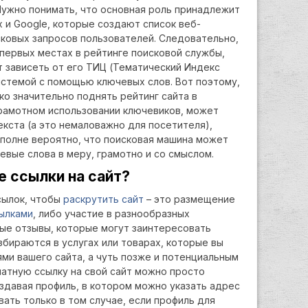
Нужно понимать, что основная роль принадлежит
 и Google, которые создают список веб-
сковых запросов пользователей. Следовательно,
первых местах в рейтинге поисковой службы,
т зависеть от его ТИЦ (Тематический Индекс
истемой с помощью ключевых слов. Вот поэтому,
ко значительно поднять рейтинг сайта в
еграмотном использовании ключевиков, может
кста (а это немаловажно для посетителя),
вполне вероятно, что поисковая машина может
евые слова в меру, грамотно и со смыслом.
 ссылки на сайт?
сылок, чтобы
раскрутить сайт
– это размещение
ылками
, либо участие в разнообразных
ые отзывы, которые могут заинтересовать
бираются в услугах или товарах, которые вы
ями вашего сайта, а чуть позже и потенциальным
латную ссылку на свой сайт можно просто
оздавая профиль, в котором можно указать адрес
вать только в том случае, если профиль для