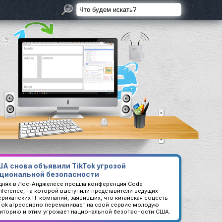
А снова объявили TikTok угрозой
циональной безопасности
 днях в Лос-Анджелесе прошла конференция Code
ference, на которой выступили представители ведущих
риканских IT-компаний, заявивших, что китайская соцсеть
kTok агрессивно переманивает на свой сервис молодую
диторию и этим угрожает национальной безопасности США.