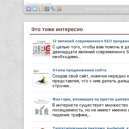
Расскажи друзьям
Нашли ошибку в тексте? Выде
Это тоже интересно
12 явлений современного SEO продв
С целью того, чтобы вам помочь в д
двенадцати явлений современного S
необходимо...
Этапы продвижения сайта
Создав свой сайт, новичок нередко 
представляя, что с ним делать даль
строчки...
Факторы, влияющие на приток целево
В интернете существует множество
посещаемость, но не имеют именно 
падение трафика,...
Таргетированная реклама: выбирай, 