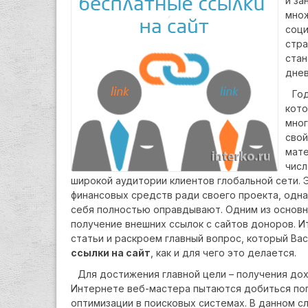
и за
множ
соци
стра
стан
днев
Го
кото
мног
свой
мате
числ
широкой аудитории клиентов глобальной сети. 
финансовых средств ради своего проекта, одна
себя полностью оправдывают. Одним из основны
получение внешних ссылок с сайтов доноров. И
статьи и раскроем главный вопрос, который Ва
ссылки на сайт
, как и для чего это делается.
Для достижения главной цели – получения дох
Интернете веб-мастера пытаются добиться поп
оптимизации в поисковых системах. В данном с