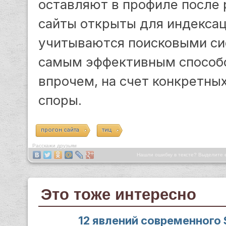
оставляют в профиле после 
сайты открыты для индексац
учитываются поисковыми си
самым эффективным способо
впрочем, на счет конкретны
споры.
прогон сайта
тиц
Расскажи друзьям
Нашли ошибку в тексте? Выделите 
Это тоже интересно
12 явлений современного