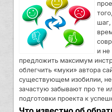
прое
того
шаг,
врем
сов
и не
предложить максимум инстр
облегчить «муки» автора сай
существующем изобилии, не
зачастую забывают про те и
подготовки проекта к успе
Что известно об обрат