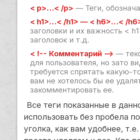
< p>…< /p>
— Теги, обознач
< h1>…< /h1> — < h6>…< /h6
заголовки и их важность < h
заголовок и т.д.
< !-- Комментарий -->
— текс
для пользователя, но зато ви
требуется спрятать какую-то
вам не хотелось бы ее удаля
закомментировать ее.
Все теги показанные в данн
использовать без пробела п
уголка, как вам удобнее, т.е