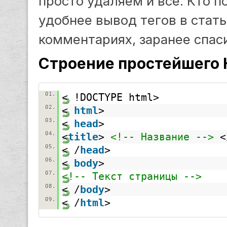
просто удаляем и все. Кто п
удобнее вывод тегов в стать
комментариях, заранее спаси
Строение простейшего 
01.
< !DOCTYPE html>
02.
< 
html
>
03.
< 
head
>
04.
<
title
> 
<!-- Название -->
<
05.
< /
head
>
06.
< 
body
>
07.
<!-- Текст страницы -->
08.
< /
body
>
09.
< /
html
>