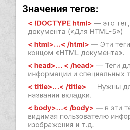
Значения тегов:
< !DOCTYPE html>
— это тег
документа («Для HTML-5»)
< html>…< /html>
— Эти теги
концом «HTML документа».
< head>… < /head>
— Теги дл
информации и специальных т
< title>…< /title>
— Нужны для
названии вкладки.
< body>…< /body>
— в эти т
видимая пользователю инфор
изображения и т.д.