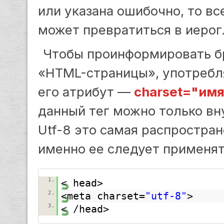
или указана ошибочно, то в
может превратиться в иерог
Чтобы проинформировать бр
«HTML-страницы», употребл
его атрибут —
charset="им
данный тег можно только в
Utf-8 это самая распростран
именно ее следует применят
1.
< head> 
2.
<meta charset=
"utf-8"
> 
3.
< /head> 